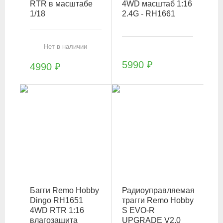
RTR в масштабе
4WD масштаб 1:16
1/18
2.4G - RH1661
Нет в наличии
5990
₽
4990
₽
Багги Remo Hobby
Радиоуправляемая
Dingo RH1651
трагги Remo Hobby
4WD RTR 1:16
S EVO-R
влагозащита
UPGRADE V2.0