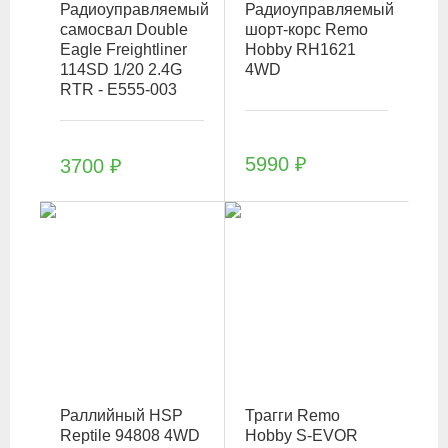
Радиоуправляемый
Радиоуправляемый
самосвал Double
шорт-корс Remo
Eagle Freightliner
Hobby RH1621
114SD 1/20 2.4G
4WD
RTR - E555-003
5990
₽
3700
₽
Раллийный HSP
Трагги Remo
Reptile 94808 4WD
Hobby S-EVOR