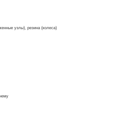
женные узлы), резина (колеса)
 нему