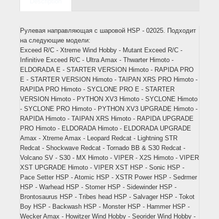
Description
Рулевая направляющая с шаровой HSP - 02025. Подходит
на следующие модели:
Exceed R/C - Xtreme Wind Hobby - Mutant Exceed R/C -
Infinitive Exceed R/C - Ultra Amax - Thwarter Himoto -
ELDORADA E - STARTER VERSION Himoto - RAPIDA PRO
E - STARTER VERSION Himoto - TAIPAN XRS PRO Himoto -
RAPIDA PRO Himoto - SYCLONE PRO E - STARTER
VERSION Himoto - PYTHON XV3 Himoto - SYCLONE Himoto
- SYCLONE PRO Himoto - PYTHON XV3 UPGRADE Himoto -
RAPIDA Himoto - TAIPAN XRS Himoto - RAPIDA UPGRADE
PRO Himoto - ELDORADA Himoto - ELDORADA UPGRADE
Amax - Xtreme Amax - Leopard Redcat - Lightning STR
Redcat - Shockwave Redcat - Tornado BB & S30 Redcat -
Volcano SV - S30 - MX Himoto - VIPER - X2S Himoto - VIPER
XST UPGRADE Himoto - VIPER XST HSP - Sonic HSP -
Pace Setter HSP - Atomic HSP - XSTR Power HSP - Sedrmer
HSP - Warhead HSP - Stomer HSP - Sidewinder HSP -
Brontosaurus HSP - Tribes head HSP - Salvager HSP - Tokot
Boy HSP - Backwash HSP - Monster HSP - Hammer HSP -
Wecker Amax - Howitzer Wind Hobby - Seorider Wind Hobby -