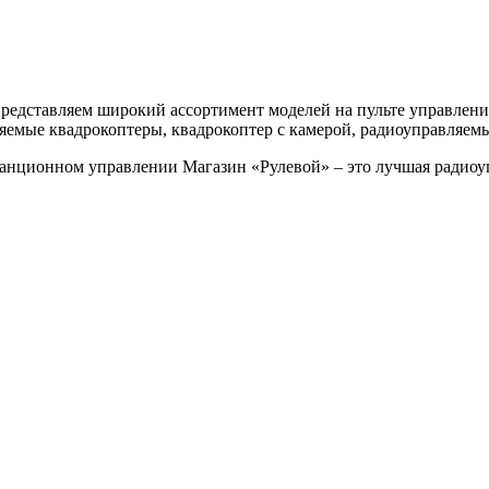
представляем широкий ассортимент моделей на пульте управлен
ляемые квадрокоптеры, квадрокоптер с камерой, радиоуправляе
нционном управлении Магазин «Рулевой» – это лучшая радиоуп