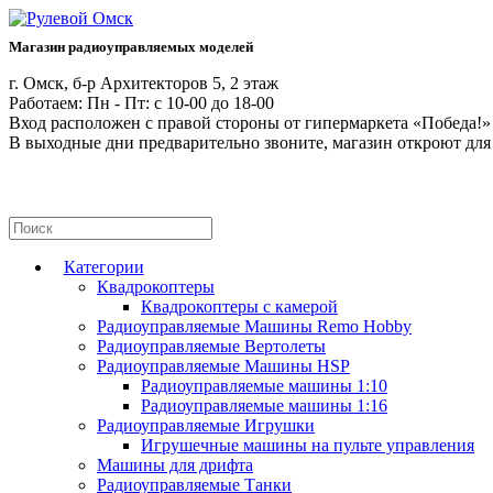
Магазин радиоуправляемых моделей
г. Омск, б-р Архитекторов 5, 2 этаж
Работаем: Пн - Пт: c 10-00 до 18-00
Вход расположен с правой стороны от гипермаркета «Победа!»
В выходные дни предварительно звоните, магазин откроют для
Категории
Квадрокоптеры
Квадрокоптеры с камерой
Радиоуправляемые Машины Remo Hobby
Радиоуправляемые Вертолеты
Радиоуправляемые Машины HSP
Радиоуправляемые машины 1:10
Радиоуправляемые машины 1:16
Радиоуправляемые Игрушки
Игрушечные машины на пульте управления
Машины для дрифта
Радиоуправляемые Танки