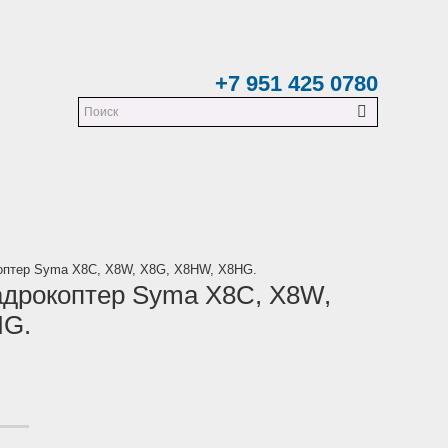
+7 951 425 0780
коптер Syma X8C, X8W, X8G, X8HW, X8HG.
адрокоптер Syma X8C, X8W,
HG.