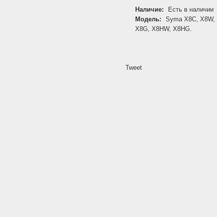
Наличие:
Есть в наличии
Модель:
Syma X8C, X8W,
X8G, X8HW, X8HG.
Tweet