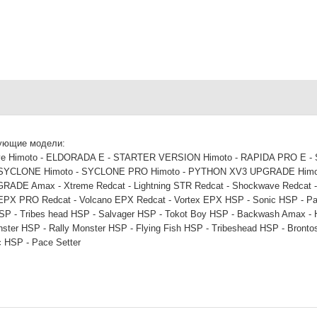
дующие модели:
finitive Himoto - ELDORADA E - STARTER VERSION Himoto - RAPIDA PRO 
SYCLONE Himoto - SYCLONE PRO Himoto - PYTHON XV3 UPGRADE Himoto
Amax - Xtreme Redcat - Lightning STR Redcat - Shockwave Redcat - T
PX PRO Redcat - Volcano EPX Redcat - Vortex EPX HSP - Sonic HSP - Pac
P - Tribes head HSP - Salvager HSP - Tokot Boy HSP - Backwash Amax - Ho
ster HSP - Rally Monster HSP - Flying Fish HSP - Tribeshead HSP - Bront
 HSP - Pace Setter