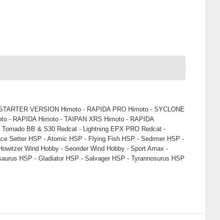
E - STARTER VERSION Himoto - RAPIDA PRO Himoto - SYCLONE
 - RAPIDA Himoto - TAIPAN XRS Himoto - RAPIDA
ornado BB & S30 Redcat - Lightning EPX PRO Redcat -
e Setter HSP - Atomic HSP - Flying Fish HSP - Sedrmer HSP -
witzer Wind Hobby - Seorider Wind Hobby - Sport Amax -
osaurus HSP - Gladiator HSP - Salvager HSP - Tyrannosurus HSP