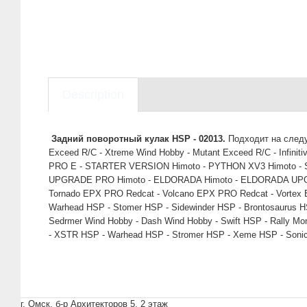
Description
Задний поворотный кулак HSP - 02013.
Подходит на сле
Exceed R/C - Xtreme Wind Hobby - Mutant Exceed R/C - In
PRO E - STARTER VERSION Himoto - PYTHON XV3 Himoto - 
UPGRADE PRO Himoto - ELDORADA Himoto - ELDORADA UPGRADE 
Tornado EPX PRO Redcat - Volcano EPX PRO Redcat - Vortex E
Warhead HSP - Stomer HSP - Sidewinder HSP - Brontosaurus HS
Sedrmer Wind Hobby - Dash Wind Hobby - Swift HSP - Rally Mon
- XSTR HSP - Warhead HSP - Stromer HSP - Xeme HSP - Sonic
г. Омск, б-р Архитекторов 5, 2 этаж